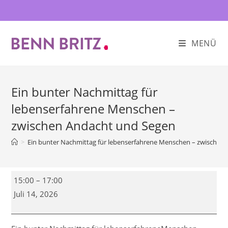
Zum
Inhalt
springen
MENÜ
Ein bunter Nachmittag für
lebenserfahrene Menschen –
zwischen Andacht und Segen
>
Ein bunter Nachmittag für lebenserfahrene Menschen – zwischen
Ein
15:00
–
17:00
bunter
Juli 14, 2026
Nachmittag
für
lebenserfahrene