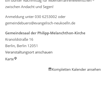
Ein bunter Nachmittag für lebenserfahreneMenschen –
Menschen
zwischen Andacht und Segen!
–
Anmeldung unter 030 6253002 oder
zwischen
gemeindebuero@evangelisch-neukoelln.de
Andacht
und
Gemeindesaal der Philipp-Melanchthon-Kirche
Segen
Kranoldstraße 16
Berlin
,
Berlin
12051
Veranstaltungsort anschauen
Gemeindesaal
Karte
der
Kompletten Kalender ansehen
Philipp-
Melanchthon-
Kirche