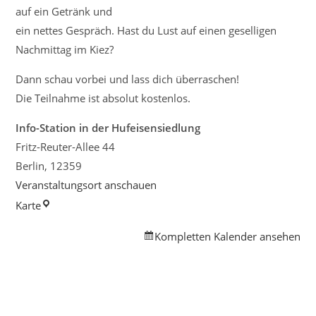
auf ein Getränk und
ein nettes Gespräch. Hast du Lust auf einen geselligen
Nachmittag im Kiez?
Dann schau vorbei und lass dich überraschen!
Die Teilnahme ist absolut kostenlos.
Info-Station in der Hufeisensiedlung
Fritz-Reuter-Allee 44
Berlin
,
12359
Veranstaltungsort anschauen
Info-
Karte
Station
Kompletten Kalender ansehen
in
der
Hufeisensiedlung