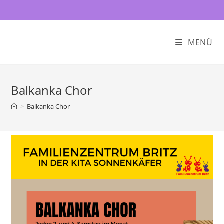
Zum
Inhalt
springen
MENÜ
Balkanka Chor
>
Balkanka Chor