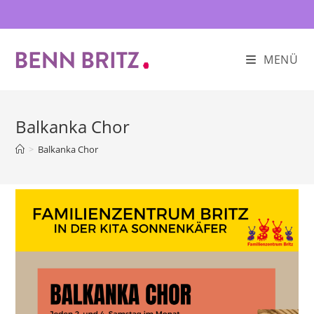
Zum
Inhalt
springen
MENÜ
Balkanka Chor
>
Balkanka Chor