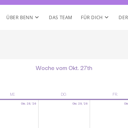
ÜBER BENN
DAS TEAM
FÜR DICH
DER
Woche vom Okt. 27th
MI.
DO.
FR.
Okt. 28, ’26
Okt. 29, ’26
Okt