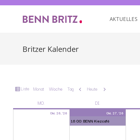
AKTUELLES
Britzer Kalender
Ansicht
Liste
Zurück
Weiter
Monat
Woche
Tag
Heute
als
MO.
DI.
Okt. 26, ’26
Okt. 27, ’26
16:00: BENN Kiezcafé