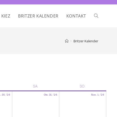
 KIEZ
BRITZER KALENDER
KONTAKT
>
Britzer Kalender
SA.
SO.
. 30, ’26
Okt. 31, ’26
Nov. 1, ’26