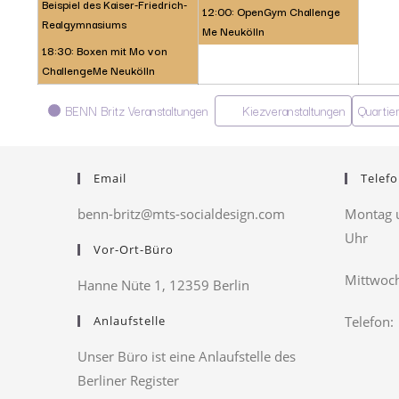
Beispiel des Kaiser-Friedrich-
12:00: OpenGym Challenge
Realgymnasiums
Me Neukölln
18:30: Boxen mit Mo von
ChallengeMe Neukölln
Kategorien
BENN Britz Veranstaltungen
Kiezveranstaltungen
Quartie
Email
Telefo
benn-britz@mts-socialdesign.com
Montag u
Uhr
Vor-Ort-Büro
Mittwoch
Hanne Nüte 1, 12359 Berlin
Anlaufstelle
Telefon:
Unser Büro ist eine Anlaufstelle des
Berliner Register