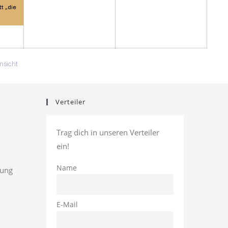
t „die
ausdrucken
nsicht
Verteiler
Trag dich in unseren Verteiler
ein!
Name
rung
E-Mail