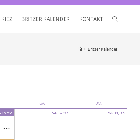
 KIEZ
BRITZER KALENDER
KONTAKT
>
Britzer Kalender
SA.
SO.
. 13, ’26
Feb. 14, ’26
Feb. 15, ’26
rmation