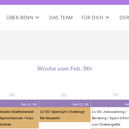
ÜBER BENN
DAS TEAM
FÜR DICH
DER
Woche vom Feb. 9th
MI.
DO.
FR.
Feb. 11, ’26
Feb. 12, ’26
Feb
Mobile Stadtteilarbeit:
12:00: OpenGym Challenge
14:00: Jobcoaching /
 Sprechstunde / Kiez-
Me Neukölln
Beratung / Sport-Info
liothek
von ChallengeMe