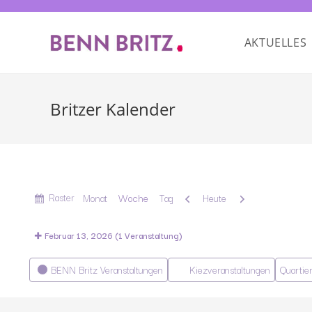
AKTUELLES
Britzer Kalender
Anzeigen
Raster
Zurück
Weiter
Monat
Woche
Tag
Heute
als
Februar 13, 2026
(1 Veranstaltung)
Kategorien
BENN Britz Veranstaltungen
Kiezveranstaltungen
Quartie