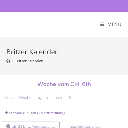
MENÜ
Britzer Kalender
>
Britzer Kalender
Woche vom Okt. 6th
Zurück
Weiter
Monat
Woche
Tag
Heute
Oktober 8, 2026
(1 Veranstaltung)
Kategorien
BENN Britz Veranstaltungen
Kiezveranstaltungen