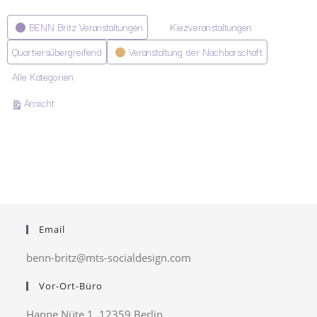
Kategorien
BENN Britz Veranstaltungen
Kiezveranstaltungen
Quartiersübergreifend
Veranstaltung der Nachbarschaft
Alle Kategorien
ausdrucken
Ansicht
Email
benn-britz@mts-socialdesign.com
Vor-Ort-Büro
Hanne Nüte 1, 12359 Berlin