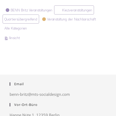
Kategorien
BENN Britz Veranstaltungen
Kiezveranstaltungen
Quartiersübergreifend
Veranstaltung der Nachbarschaft
Alle Kategorien
ausdrucken
Ansicht
Email
benn-britz@mts-socialdesign.com
Vor-Ort-Büro
Hanne Nüte 1, 12359 Berlin