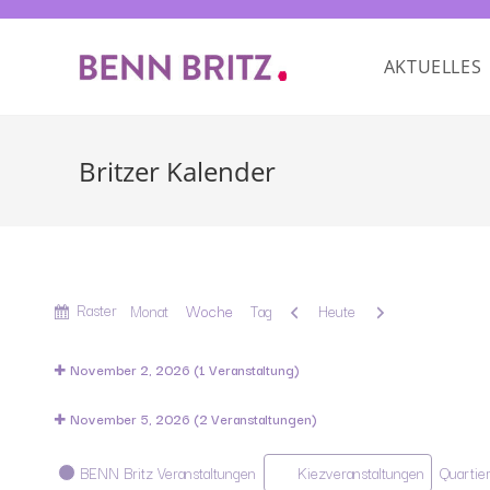
AKTUELLES
Britzer Kalender
Anzeigen
Raster
Zurück
Weiter
Monat
Woche
Tag
Heute
als
November 2, 2026
(1 Veranstaltung)
November 5, 2026
(2 Veranstaltungen)
Kategorien
BENN Britz Veranstaltungen
Kiezveranstaltungen
Quartie