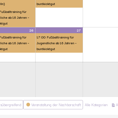
lln)
buntkicktgut
Fußballtraining für
iche ab 16 Jahren –
ktgut
26
27
Fußballtraining für
17:00: Fußballtraining für
iche ab 16 Jahren –
Jugendliche ab 16 Jahren –
ktgut
buntkicktgut
rsübergreifend
Veranstaltung der Nachbarschaft
Alle Kategorien
A