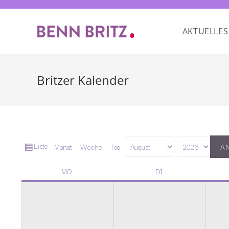
AKTUELLES
Britzer Kalender
Ansicht
Liste
Monat
Woche
Tag
Monat
Jahr
als
MO.
DI.