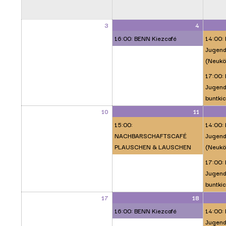
3
4
16:00: BENN Kiezcafé
14:00:
Jugend
(Neukö
17:00: 
Jugendl
buntkic
10
11
15:00:
14:00:
NACHBARSCHAFTSCAFÉ
Jugend
PLAUSCHEN & LAUSCHEN
(Neukö
17:00: 
Jugendl
buntkic
17
18
16:00: BENN Kiezcafé
14:00:
Jugend