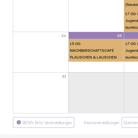
(Neukö
17:00: 
Jugendl
buntkic
24
25
15:00:
17:00: 
NACHBARSCHAFTSCAFÉ
Jugendl
PLAUSCHEN & LAUSCHEN
buntkic
31
Kategorien
BENN Britz Veranstaltungen
Kiezveranstaltungen
Quartie