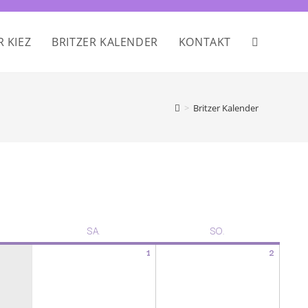
R KIEZ
BRITZER KALENDER
KONTAKT
>
Britzer Kalender
SA.
SO.
1
2