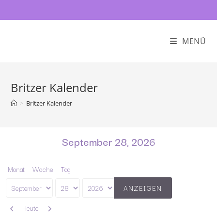
MENÜ
Britzer Kalender
>
Britzer Kalender
September 28, 2026
Monat
Woche
Tag
Monat
Tag
Jahr
Zurück
Weiter
Heute