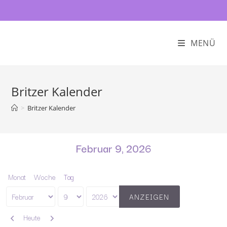
MENÜ
Britzer Kalender
>
Britzer Kalender
Februar 9, 2026
Monat
Woche
Tag
Monat
Tag
Jahr
Zurück
Weiter
Heute