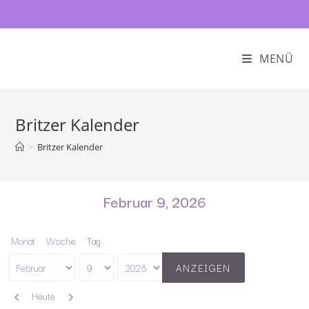
MENÜ
Britzer Kalender
>
Britzer Kalender
Februar 9, 2026
Monat
Woche
Tag
Monat
Tag
Jahr
Zurück
Weiter
Heute