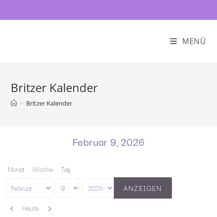
MENÜ
Britzer Kalender
>
Britzer Kalender
Februar 9, 2026
Monat
Woche
Tag
Monat
Tag
Jahr
Zurück
Weiter
Heute