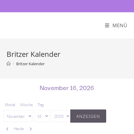
MENÜ
Britzer Kalender
>
Britzer Kalender
November 16, 2026
Monat
Woche
Tag
Monat
Tag
Jahr
Zurück
Weiter
Heute