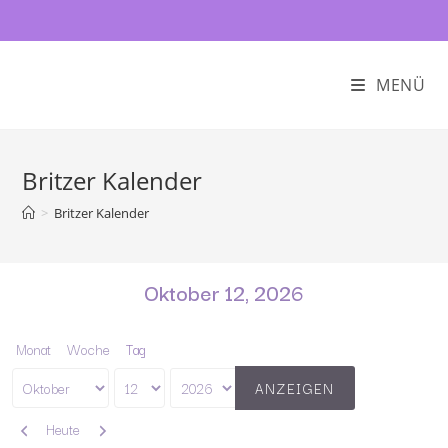
MENÜ
Britzer Kalender
>
Britzer Kalender
Oktober 12, 2026
Monat
Woche
Tag
Monat
Tag
Jahr
Zurück
Weiter
Heute