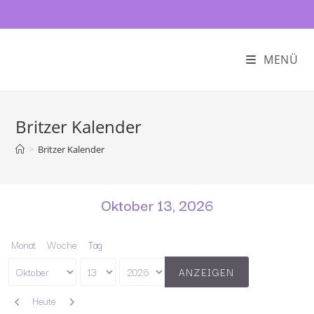
MENÜ
Britzer Kalender
>
Britzer Kalender
Oktober 13, 2026
Monat
Woche
Tag
Monat
Tag
Jahr
Zurück
Weiter
Heute