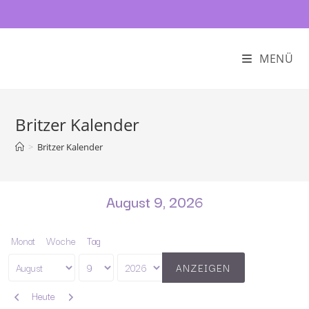
MENÜ
Britzer Kalender
>
Britzer Kalender
August 9, 2026
Monat
Woche
Tag
Monat
Tag
Jahr
Zurück
Weiter
Heute