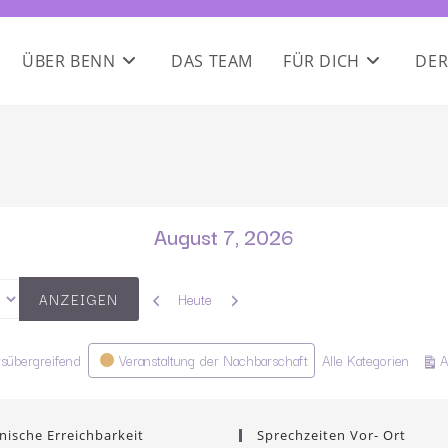
ÜBER BENN
DAS TEAM
FÜR DICH
DER
August 7, 2026
Zurück
Weiter
Heute
rsübergreifend
Veranstaltung der Nachbarschaft
Alle Kategorien
A
nische Erreichbarkeit
Sprechzeiten Vor- Ort