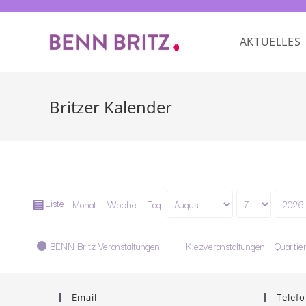
AKTUELLES
Britzer Kalender
Ansicht
Liste
Monat
Woche
Tag
Monat
Tag
Jahr
als
Kategorien
BENN Britz Veranstaltungen
Kiezveranstaltungen
Quartie
Email
Telefo