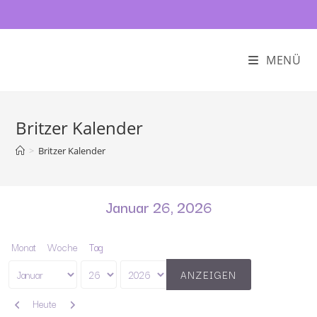
MENÜ
Britzer Kalender
>
Britzer Kalender
Januar 26, 2026
Monat
Woche
Tag
Monat
Tag
Jahr
Zurück
Weiter
Heute