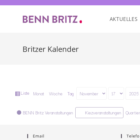
AKTUELLES
Britzer Kalender
Ansicht
Liste
Monat
Woche
Tag
Monat
Tag
Jahr
als
Kategorien
BENN Britz Veranstaltungen
Kiezveranstaltungen
Quartie
Email
Telefo