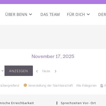
ÜBER BENN
DAS TEAM
FÜR DICH
DER
November 17, 2025
Zurück
Weiter
Heute
rsübergreifend
Veranstaltung der Nachbarschaft
Alle Kategorien
A
nische Erreichbarkeit
Sprechzeiten Vor- Ort