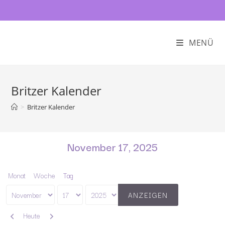
MENÜ
Britzer Kalender
>
Britzer Kalender
November 17, 2025
Monat
Woche
Tag
Monat
Tag
Jahr
Zurück
Weiter
Heute