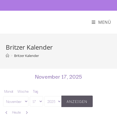
MENÜ
Britzer Kalender
>
Britzer Kalender
November 17, 2025
Monat
Woche
Tag
Monat
Tag
Jahr
Zurück
Weiter
Heute