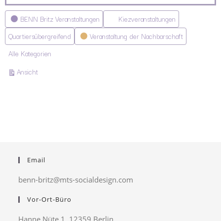
Kategorien
BENN Britz Veranstaltungen
Kiezveranstaltungen
Quartiersübergreifend
Veranstaltung der Nachbarschaft
Alle Kategorien
ausdrucken
Ansicht
Email
benn-britz@mts-socialdesign.com
Vor-Ort-Büro
Hanne Nüte 1, 12359 Berlin