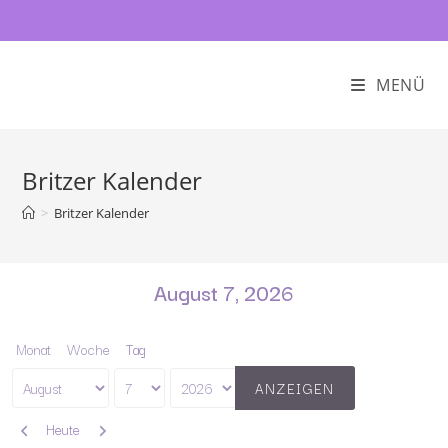
MENÜ
Britzer Kalender
>
Britzer Kalender
August 7, 2026
Monat
Woche
Tag
Monat
Tag
Jahr
Zurück
Weiter
Heute