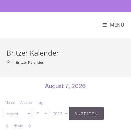
MENÜ
Britzer Kalender
>
Britzer Kalender
August 7, 2026
Monat
Woche
Tag
Monat
Tag
Jahr
Zurück
Weiter
Heute