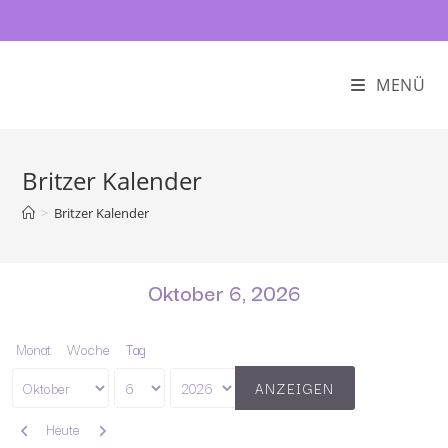
MENÜ
Britzer Kalender
>
Britzer Kalender
Oktober 6, 2026
Monat
Woche
Tag
Monat
Tag
Jahr
Zurück
Weiter
Heute