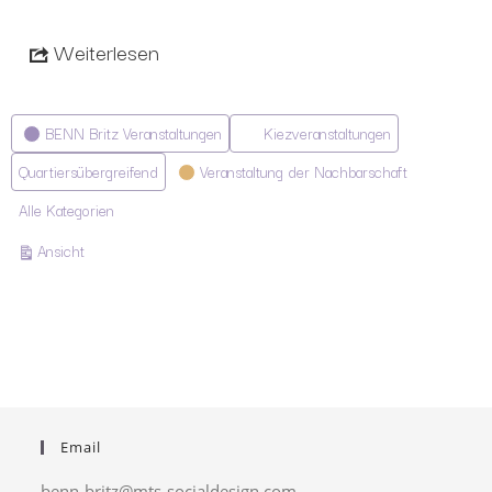
Weiterlesen
Kategorien
BENN Britz Veranstaltungen
Kiezveranstaltungen
Quartiersübergreifend
Veranstaltung der Nachbarschaft
Alle Kategorien
ausdrucken
Ansicht
Email
benn-britz@mts-socialdesign.com