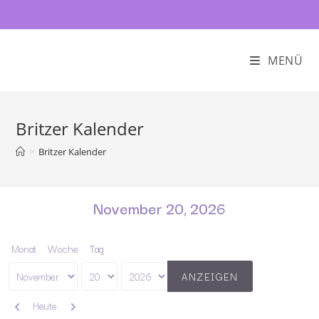
MENÜ
Britzer Kalender
>
Britzer Kalender
November 20, 2026
Monat
Woche
Tag
Monat
Tag
Jahr
Zurück
Weiter
Heute