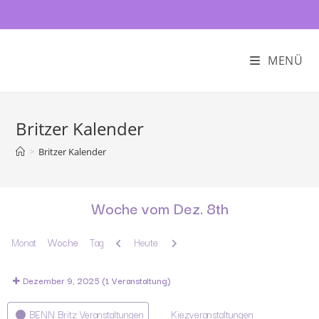
MENÜ
Britzer Kalender
>
Britzer Kalender
Woche vom Dez. 8th
Zurück
Weiter
Monat
Woche
Tag
Heute
Dezember 9, 2025
(1 Veranstaltung)
Kategorien
BENN Britz Veranstaltungen
Kiezveranstaltungen