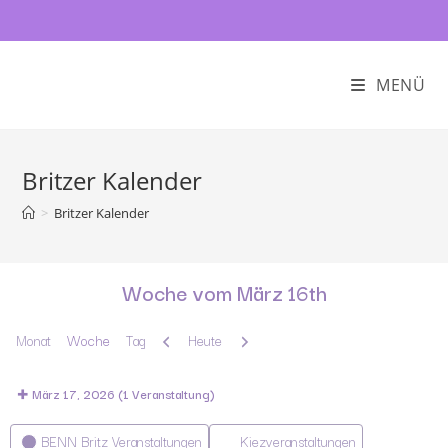
MENÜ
Britzer Kalender
>
Britzer Kalender
Woche vom März 16th
Zurück
Weiter
Monat
Woche
Tag
Heute
März 17, 2026
(1 Veranstaltung)
Kategorien
BENN Britz Veranstaltungen
Kiezveranstaltungen