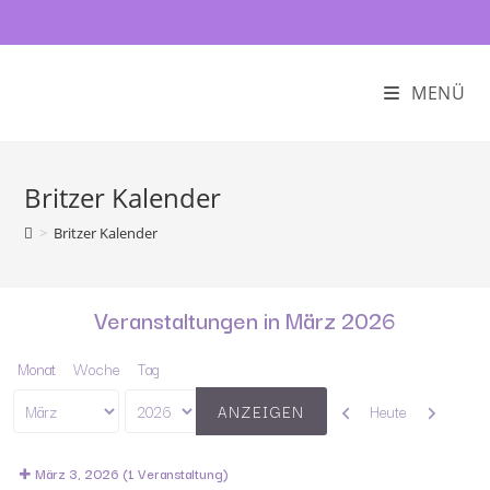
MENÜ
Britzer Kalender
>
Britzer Kalender
Veranstaltungen in März 2026
Monat
Woche
Tag
Zurück
Weiter
Heute
Monat
Jahr
März 3, 2026
(1 Veranstaltung)