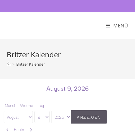
MENÜ
Britzer Kalender
>
Britzer Kalender
August 9, 2026
Monat
Woche
Tag
Monat
Tag
Jahr
Zurück
Weiter
Heute